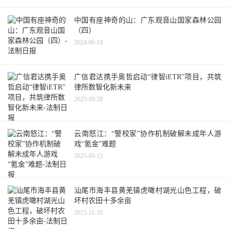
中国有座神奇的山：广东观音山国家森林公园
（四）
2024-09-14
广信君达携手奥哲启动“律智iETR”项目，共筑
律所数智化新未来
2025-10-28
云南怒江：“警校家”协作机制破解未成年人游
戏“氪金”难题
2025-09-12
汕尾市海丰县黄羌镇虎噉村湖光山色工程，破
坏村农田十多余亩
2023-11-10