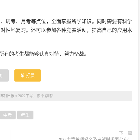
课、周考、月考等点位，全面掌握所学知识。同时需要有科学
针对性地复习。还可以参加各种竞赛活动，提高自己的应用水
所有的考生都能够认真对待，努力备战。
0
)
打赏
法制日报
»
2022中考，惨不忍睹！
中考
考生
下一篇
2022主管护师报名及考试时间表公布！