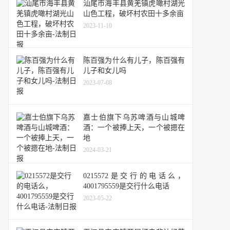
汕尾市海丰县黄羌镇虎噉村湖光
山色工程，破坏村农田十多余亩
2023-11-10
陈百强为什么有儿子，陈百强有
儿子和女儿吗
2023-07-08
嘉士伯旗下乌苏啤酒与山城啤
酒：一个被捧上天，一个被摁在
地
2024-03-21
0215572是交行的电话么，
4001795559是交行什么电话
2023-05-22