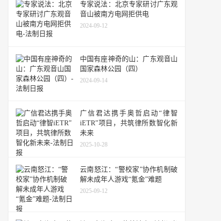
专家说法：北京专家研讨广东观
音山被南方电网拒供电
2024-09-12
中国有座神奇的山：广东观音山
国家森林公园（四）
2024-09-14
广信君达携手奥哲启动“律智
iETR”项目，共筑律所数智化新
未来
2025-10-28
云南怒江：“警校家”协作机制破
解未成年人游戏“氪金”难题
2025-09-12