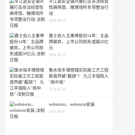
平江县安定镇开展打击非法经营
性麻将馆、赌博场所专项整治行
动
2024-09-14
嘉士伯入主重啤股份14年：主品
牌被弃，上市公司损失或超20亿
元
2024-08-11
衡水恒丰理想城实际施工方工程
款竟然被“截胡”！ 九江丰瑞陷入
“局中局”
2024-05-24
webstorm，webstorm安装
2023-06-03