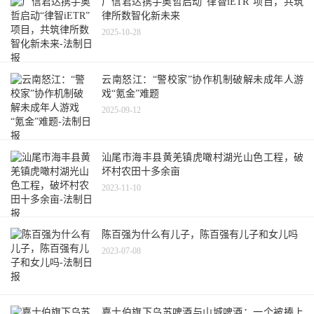
广信君达携手奥哲启动“律智iETR”项目，共筑
律所数智化新未来
2025-10-28
云南怒江：“警校家”协作机制破解未成年人游
戏“氪金”难题
2025-09-12
汕尾市海丰县黄羌镇虎噉村湖光山色工程，破
坏村农田十多余亩
2023-11-10
陈百强为什么有儿子，陈百强有儿子和女儿吗
2023-07-08
嘉士伯旗下乌苏啤酒与山城啤酒：一个被捧上