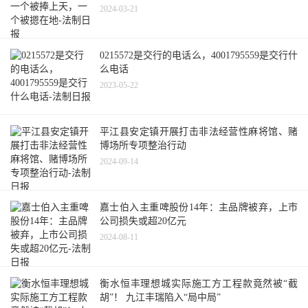
2024-03-21
0215572是交行的电话么，4001795559是交行什
么电话
2023-05-22
平江县安定镇开展打击非法经营性麻将馆、赌
博场所专项整治行动
2024-09-14
嘉士伯入主重啤股份14年：主品牌被弃，上市
公司损失或超20亿元
2024-08-11
衡水恒丰理想城实际施工方工程款竟然被“截
胡”！ 九江丰瑞陷入“局中局”