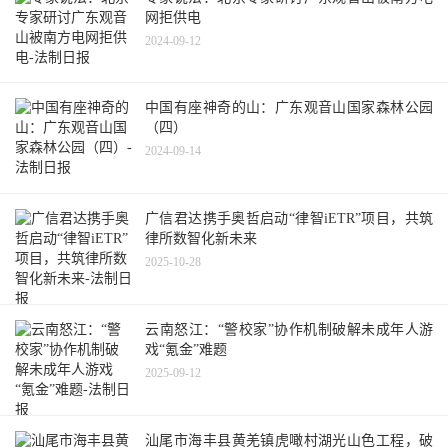
网拒供电
2024-09-12
中国有座神奇的山：广东观音山国家森林公园
（四）
2024-09-14
广信君达携手奥哲启动“律智iETR”项目，共筑
律所数智化新未来
2025-10-28
云南怒江：“警校家”协作机制破解未成年人游
戏“氪金”难题
2025-09-12
汕尾市海丰县黄羌镇虎噉村湖光山色工程，破