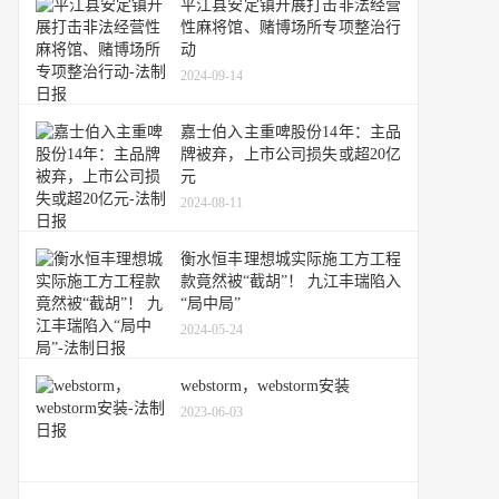
平江县安定镇开展打击非法经营
性麻将馆、赌博场所专项整治行
动
2024-09-14
嘉士伯入主重啤股份14年：主品
牌被弃，上市公司损失或超20亿
元
2024-08-11
衡水恒丰理想城实际施工方工程
款竟然被“截胡”！ 九江丰瑞陷入
“局中局”
2024-05-24
webstorm，webstorm安装
2023-06-03