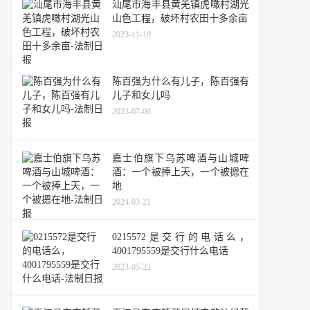
汕尾市海丰县黄羌镇虎噉村湖光
山色工程，破坏村农田十多余亩
2023-11-10
陈百强为什么有儿子，陈百强有
儿子和女儿吗
2023-07-08
嘉士伯旗下乌苏啤酒与山城啤
酒：一个被捧上天，一个被摁在
地
2024-03-21
0215572是交行的电话么，
4001795559是交行什么电话
2023-05-22