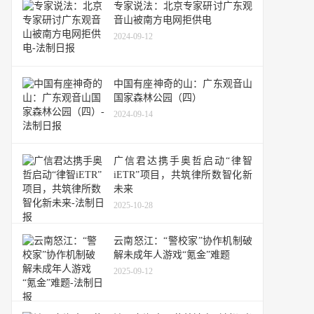
专家说法：北京专家研讨广东观
音山被南方电网拒供电
2024-09-12
中国有座神奇的山：广东观音山
国家森林公园（四）
2024-09-14
广信君达携手奥哲启动“律智
iETR”项目，共筑律所数智化新
未来
2025-10-28
云南怒江：“警校家”协作机制破
解未成年人游戏“氪金”难题
2025-09-12