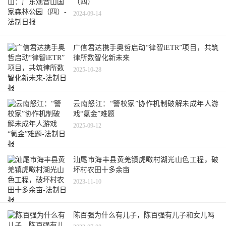
（四）
2024-09-14
广信君达携手奥哲启动“律智iETR”项目，共筑
律所数智化新未来
2025-10-28
云南怒江：“警校家”协作机制破解未成年人游
戏“氪金”难题
2025-09-12
汕尾市海丰县黄羌镇虎噉村湖光山色工程，破
坏村农田十多余亩
2023-11-10
陈百强为什么有儿子，陈百强有儿子和女儿吗