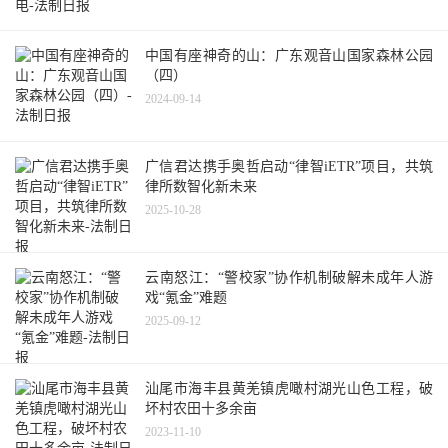
中国有座神奇的山：广东观音山国家森林公园
（四）
2024-09-14
广信君达携手奥哲启动“律智iETR”项目，共筑
律所数智化新未来
2025-10-28
云南怒江：“警校家”协作机制破解未成年人游
戏“氪金”难题
2025-09-12
汕尾市海丰县黄羌镇虎噉村湖光山色工程，破
坏村农田十多余亩
2023-11-10