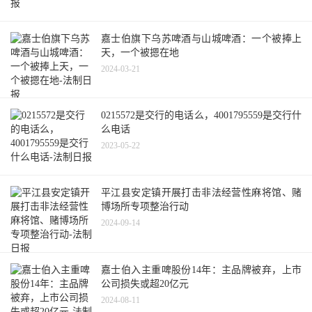
嘉士伯旗下乌苏啤酒与山城啤酒：一个被捧上
天，一个被摁在地
2024-03-21
0215572是交行的电话么，4001795559是交行什
么电话
2023-05-22
平江县安定镇开展打击非法经营性麻将馆、赌
博场所专项整治行动
2024-09-14
嘉士伯入主重啤股份14年：主品牌被弃，上市
公司损失或超20亿元
2024-08-11