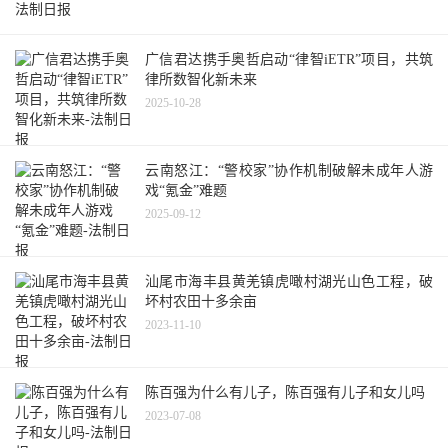
广信君达携手奥哲启动“律智iETR”项目，共筑
律所数智化新未来
2025-10-28
云南怒江：“警校家”协作机制破解未成年人游
戏“氪金”难题
2025-09-12
汕尾市海丰县黄羌镇虎噉村湖光山色工程，破
坏村农田十多余亩
2023-11-10
陈百强为什么有儿子，陈百强有儿子和女儿吗
2023-07-08