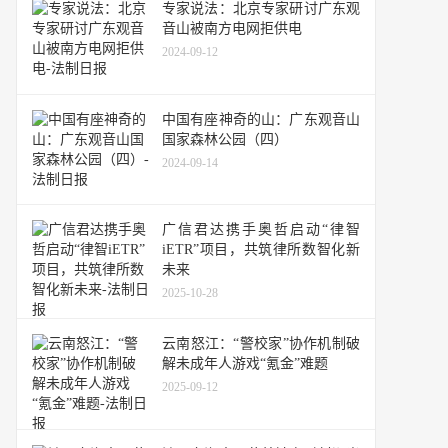
专家说法：北京专家研讨广东观
音山被南方电网拒供电
2024-09-12
中国有座神奇的山：广东观音山
国家森林公园（四）
2024-09-14
广信君达携手奥哲启动“律智
iETR”项目，共筑律所数智化新
未来
2025-10-28
云南怒江：“警校家”协作机制破
解未成年人游戏“氪金”难题
2025-09-12