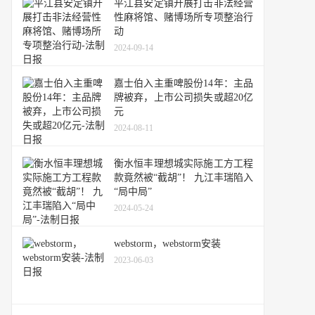
平江县安定镇开展打击非法经营
性麻将馆、赌博场所专项整治行
动
2024-09-14
嘉士伯入主重啤股份14年：主品
牌被弃，上市公司损失或超20亿
元
2024-08-11
衡水恒丰理想城实际施工方工程
款竟然被“截胡”！ 九江丰瑞陷入
“局中局”
2024-05-24
webstorm，webstorm安装
2023-06-03