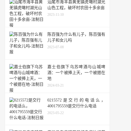
汕尾市海丰县黄羌镇虎噉村湖光
山色工程，破坏村农田十多余亩
2023-11-10
陈百强为什么有儿子，陈百强有
儿子和女儿吗
2023-07-08
嘉士伯旗下乌苏啤酒与山城啤
酒：一个被捧上天，一个被摁在
地
2024-03-21
0215572是交行的电话么，
4001795559是交行什么电话
2023-05-22