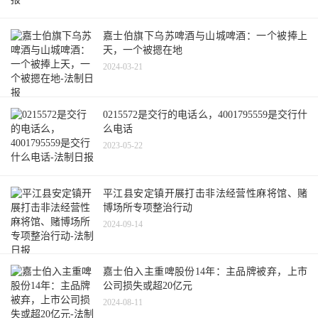
嘉士伯旗下乌苏啤酒与山城啤酒：一个被捧上
天，一个被摁在地
2024-03-21
0215572是交行的电话么，4001795559是交行什
么电话
2023-05-22
平江县安定镇开展打击非法经营性麻将馆、赌
博场所专项整治行动
2024-09-14
嘉士伯入主重啤股份14年：主品牌被弃，上市
公司损失或超20亿元
2024-08-11