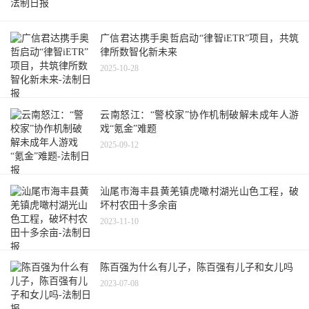
广信君达携手奥哲启动“律智iETR”项目，共筑
律所数智化新未来
2025-10-28
云南怒江：“警校家”协作机制破解未成年人游
戏“氪金”难题
2025-09-12
汕尾市海丰县黄羌镇虎噉村湖光山色工程，破
坏村农田十多余亩
2023-11-10
陈百强为什么有儿子，陈百强有儿子和女儿吗
2023-07-08