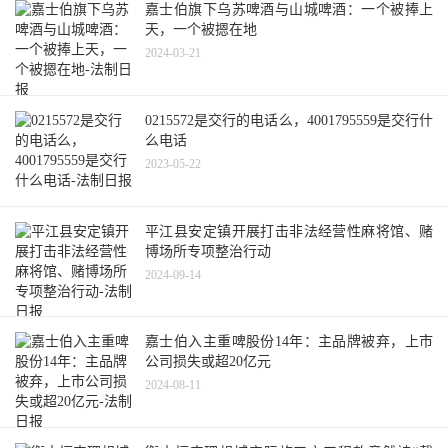
嘉士伯旗下乌苏啤酒与山城啤酒：一个被捧上
天，一个被摁在地
2024-03-21
0215572是交行的电话么，4001795559是交行什
么电话
2023-05-22
平江县安定镇开展打击非法经营性麻将馆、赌
博场所专项整治行动
2024-09-14
嘉士伯入主重啤股份14年：主品牌被弃，上市
公司损失或超20亿元
2024-08-11