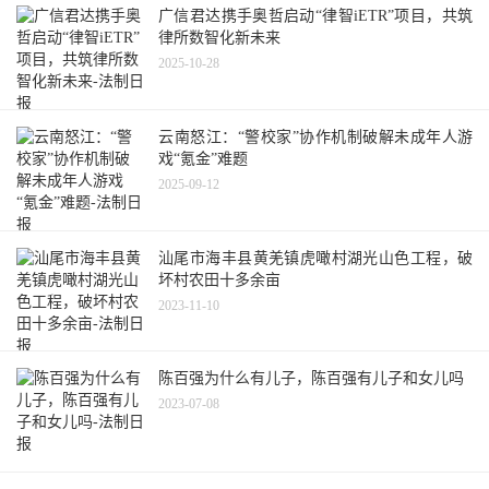
广信君达携手奥哲启动“律智iETR”项目，共筑
律所数智化新未来
2025-10-28
云南怒江：“警校家”协作机制破解未成年人游
戏“氪金”难题
2025-09-12
汕尾市海丰县黄羌镇虎噉村湖光山色工程，破
坏村农田十多余亩
2023-11-10
陈百强为什么有儿子，陈百强有儿子和女儿吗
2023-07-08