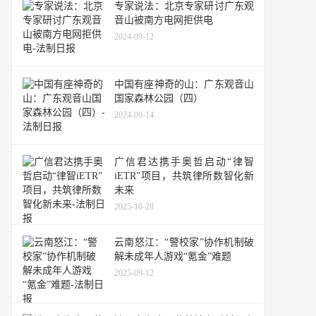
专家说法：北京专家研讨广东观
音山被南方电网拒供电
2024-09-12
中国有座神奇的山：广东观音山
国家森林公园（四）
2024-09-14
广信君达携手奥哲启动“律智
iETR”项目，共筑律所数智化新
未来
2025-10-28
云南怒江：“警校家”协作机制破
解未成年人游戏“氪金”难题
2025-09-12