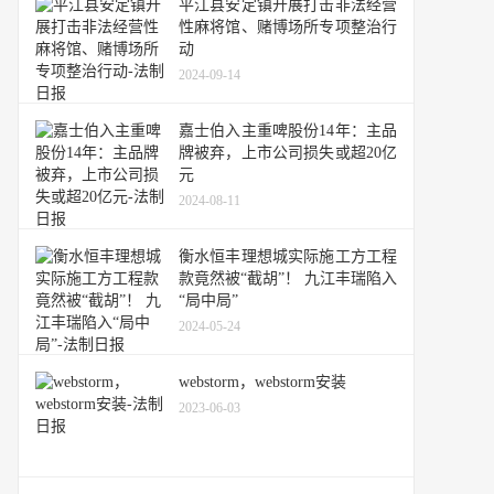
平江县安定镇开展打击非法经营
性麻将馆、赌博场所专项整治行
动
2024-09-14
嘉士伯入主重啤股份14年：主品
牌被弃，上市公司损失或超20亿
元
2024-08-11
衡水恒丰理想城实际施工方工程
款竟然被“截胡”！ 九江丰瑞陷入
“局中局”
2024-05-24
webstorm，webstorm安装
2023-06-03