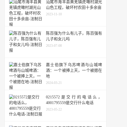
汕尾市海丰县黄羌镇虎噉村湖光
山色工程，破坏村农田十多余亩
2023-11-10
陈百强为什么有儿子，陈百强有
儿子和女儿吗
2023-07-08
嘉士伯旗下乌苏啤酒与山城啤
酒：一个被捧上天，一个被摁在
地
2024-03-21
0215572是交行的电话么，
4001795559是交行什么电话
2023-05-22