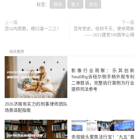
标签：
情话
爱人
百句
上一篇
下一篇
百以内质数，顺口溜一二三！
百年党史，信仰不灭，使命常新
——2021建党100周年心得
相关推荐
影像行业观察：乐其创新
SmallRig诉纽尔侧手柄外观专利
二审胜诉，完整执行案例为行业
提供司法参考
2026济南有实力的刑事律师团队
场景适配指南
央视镜头聚焦法行宝！"九五"普