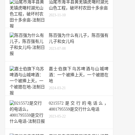
汕尾市海丰县黄羌镇虎噉村湖光
山色工程，破坏村农田十多余亩
2023-11-10
陈百强为什么有儿子，陈百强有
儿子和女儿吗
2023-07-08
嘉士伯旗下乌苏啤酒与山城啤
酒：一个被捧上天，一个被摁在
地
2024-03-21
0215572是交行的电话么，
4001795559是交行什么电话
2023-05-22