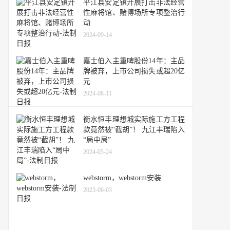
平江县安定镇开展打击非法经营
性麻将馆、赌博场所专项整治行
动
2024-09-14
嘉士伯入主重啤股份14年：主品
牌被弃，上市公司损失或超20亿
元
2024-08-11
衡水恒丰理想城实际施工方工程
款竟然被“截胡”！ 九江丰瑞陷入
“局中局”
2024-05-24
webstorm，webstorm安装
2023-06-03