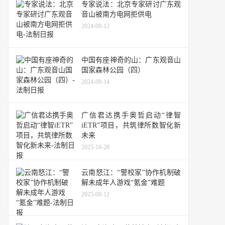
专家说法：北京专家研讨广东观
音山被南方电网拒供电
2024-09-12
中国有座神奇的山：广东观音山
国家森林公园（四）
2024-09-14
广信君达携手奥哲启动“律智
iETR”项目，共筑律所数智化新
未来
2025-10-28
云南怒江：“警校家”协作机制破
解未成年人游戏“氪金”难题
2025-09-12