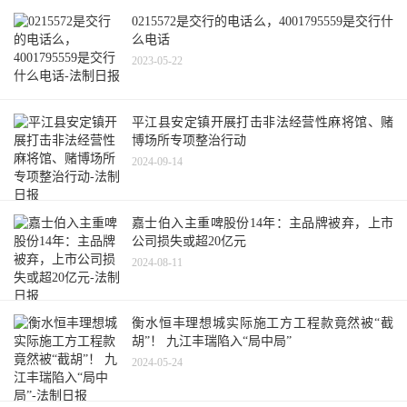
0215572是交行的电话么，4001795559是交行什
么电话
2023-05-22
平江县安定镇开展打击非法经营性麻将馆、赌
博场所专项整治行动
2024-09-14
嘉士伯入主重啤股份14年：主品牌被弃，上市
公司损失或超20亿元
2024-08-11
衡水恒丰理想城实际施工方工程款竟然被“截
胡”！ 九江丰瑞陷入“局中局”
2024-05-24