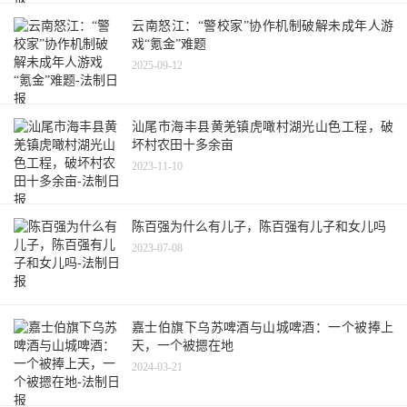
云南怒江：“警校家”协作机制破解未成年人游
戏“氪金”难题
2025-09-12
汕尾市海丰县黄羌镇虎噉村湖光山色工程，破
坏村农田十多余亩
2023-11-10
陈百强为什么有儿子，陈百强有儿子和女儿吗
2023-07-08
嘉士伯旗下乌苏啤酒与山城啤酒：一个被捧上
天，一个被摁在地
2024-03-21