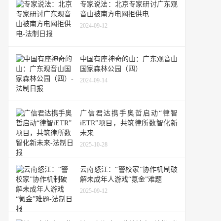
专家说法：北京专家研讨广东观
音山被南方电网拒供电
2024-09-12
中国有座神奇的山：广东观音山
国家森林公园（四）
2024-09-14
广信君达携手奥哲启动“律智
iETR”项目，共筑律所数智化新
未来
2025-10-28
云南怒江：“警校家”协作机制破
解未成年人游戏“氪金”难题
2025-09-12