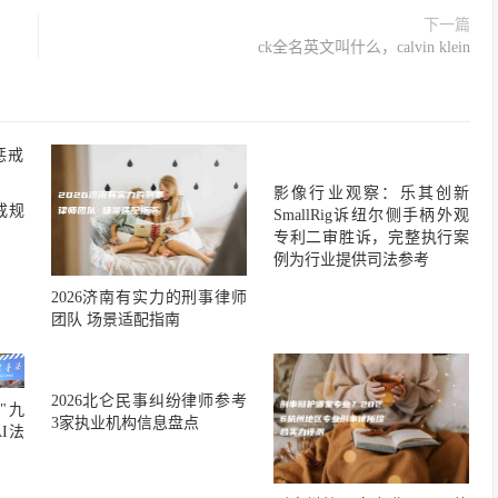
下一篇
ck全名英文叫什么，calvin klein
影像行业观察：乐其创新
戒规
SmallRig诉纽尔侧手柄外观
专利二审胜诉，完整执行案
例为行业提供司法参考
2026济南有实力的刑事律师
团队 场景适配指南
2026北仑民事纠纷律师参考
"九
3家执业机构信息盘点
I法