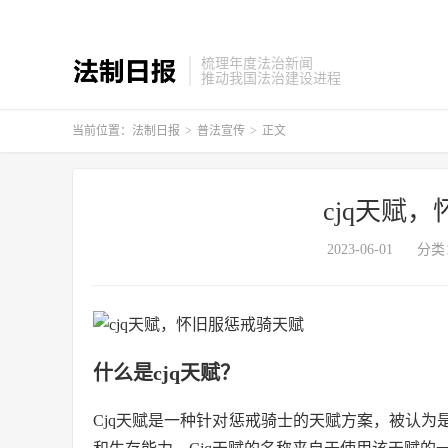
梳理年度法治新闻
推动我国法治建设进程
当前位置：
法制日报
>
普法宣传
>
正文
cjq天赋
2023-06-01
分类
什么是cjq天赋？
Cjq天赋是一种针对惩戒骑士的天赋方案，被认