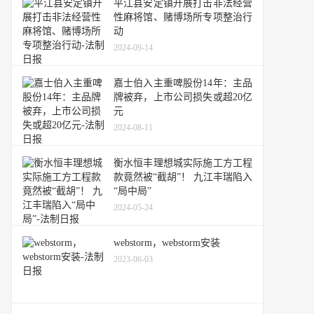
平江县安定镇开展打击非法经营
性麻将馆、赌博场所专项整治行
动
2024-09-14
嘉士伯入主重啤股份14年：主品
牌被弃，上市公司损失或超20亿
元
2024-08-11
衡水恒丰理想城实际施工方工程
款竟然被“截胡”！ 九江丰瑞陷入
“局中局”
2024-05-24
webstorm，webstorm安装
2023-06-03