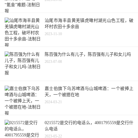
汕尾市海丰县黄羌镇虎噉村湖光山色工程，破
坏村农田十多余亩
2023-11-10
陈百强为什么有儿子，陈百强有儿子和女儿吗
2023-07-08
嘉士伯旗下乌苏啤酒与山城啤酒：一个被捧上
天，一个被摁在地
2024-03-21
0215572是交行的电话么，4001795559是交行什
么电话
2023-05-22