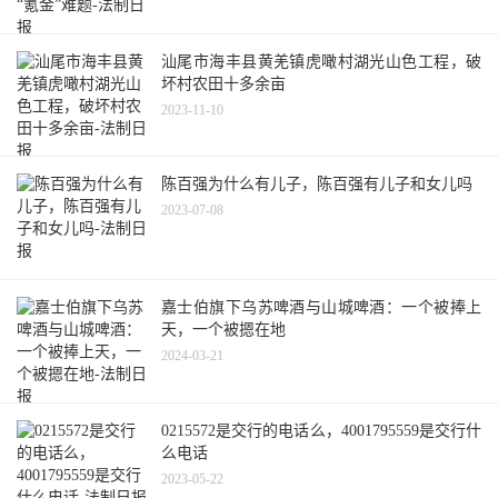
汕尾市海丰县黄羌镇虎噉村湖光山色工程，破
坏村农田十多余亩
2023-11-10
陈百强为什么有儿子，陈百强有儿子和女儿吗
2023-07-08
嘉士伯旗下乌苏啤酒与山城啤酒：一个被捧上
天，一个被摁在地
2024-03-21
0215572是交行的电话么，4001795559是交行什
么电话
2023-05-22