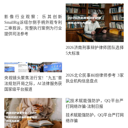
影像行业观察：乐其创新
SmallRig诉纽尔侧手柄外观专利
二审胜诉，完整执行案例为行业
提供司法参考
2026济南刑事辩护律师团队选择
5大标准
2026北仑民事纠纷律师参考 3家
央视镜头聚焦法行宝！"九五"普
执业机构信息盘点
法规划开局之际，AI法律服务获
国家级平台报道
技术赋能强防护，QQ平台严打网
络诈骗