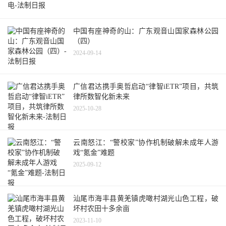
中国有座神奇的山：广东观音山国家森林公园
（四）
2024-09-14
广信君达携手奥哲启动“律智iETR”项目，共筑
律所数智化新未来
2025-10-28
云南怒江：“警校家”协作机制破解未成年人游
戏“氪金”难题
2025-09-12
汕尾市海丰县黄羌镇虎噉村湖光山色工程，破
坏村农田十多余亩
2023-11-10