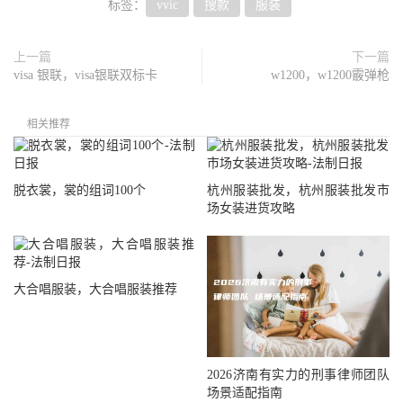
标签：
vvic
搜款
服装
上一篇
下一篇
visa 银联，visa银联双标卡
w1200，w1200霰弹枪
相关推荐
脱衣裳，裳的组词100个
杭州服装批发，杭州服装批发市
场女装进货攻略
大合唱服装，大合唱服装推荐
2026济南有实力的刑事律师团队
场景适配指南