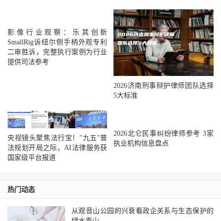
影像行业观察：乐其创新
SmallRig诉纽尔侧手柄外观专利
二审胜诉，完整执行案例为行业
提供司法参考
2026济南刑事辩护律师团队选择
5大标准
2026北仑民事纠纷律师参考 3家
央视镜头聚焦法行宝！"九五"普
执业机构信息盘点
法规划开局之际，AI法律服务获
国家级平台报道
热门动态
从观音山公园的兴衰看政企关系与生态保护的
绿水青山