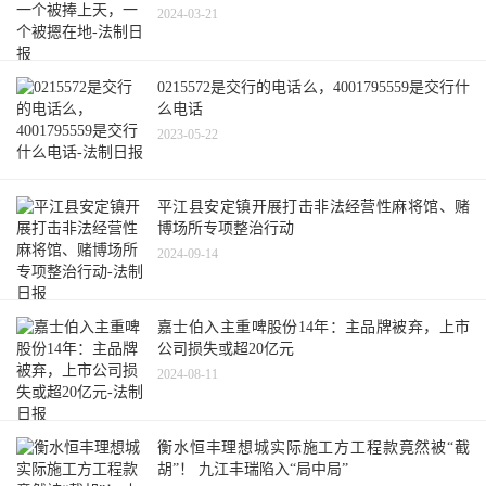
2024-03-21
0215572是交行的电话么，4001795559是交行什
么电话
2023-05-22
平江县安定镇开展打击非法经营性麻将馆、赌
博场所专项整治行动
2024-09-14
嘉士伯入主重啤股份14年：主品牌被弃，上市
公司损失或超20亿元
2024-08-11
衡水恒丰理想城实际施工方工程款竟然被“截
胡”！ 九江丰瑞陷入“局中局”