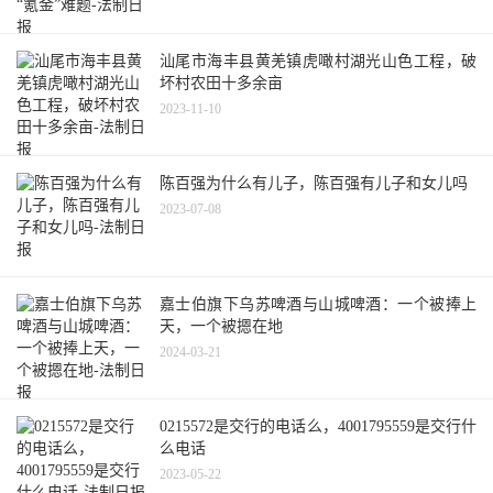
汕尾市海丰县黄羌镇虎噉村湖光山色工程，破
坏村农田十多余亩
2023-11-10
陈百强为什么有儿子，陈百强有儿子和女儿吗
2023-07-08
嘉士伯旗下乌苏啤酒与山城啤酒：一个被捧上
天，一个被摁在地
2024-03-21
0215572是交行的电话么，4001795559是交行什
么电话
2023-05-22