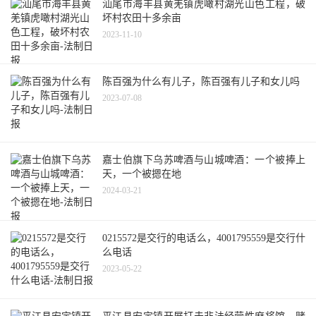
汕尾市海丰县黄羌镇虎噉村湖光山色工程，破
坏村农田十多余亩
2023-11-10
陈百强为什么有儿子，陈百强有儿子和女儿吗
2023-07-08
嘉士伯旗下乌苏啤酒与山城啤酒：一个被捧上
天，一个被摁在地
2024-03-21
0215572是交行的电话么，4001795559是交行什
么电话
2023-05-22