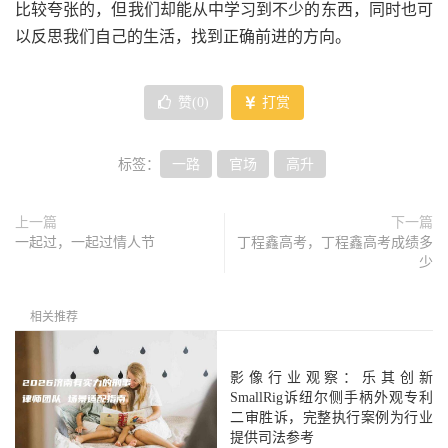
比较夸张的，但我们却能从中学习到不少的东西，同时也可
以反思我们自己的生活，找到正确前进的方向。
赞(
0
)
打赏
标签：
一路
官场
高升
上一篇
下一篇
一起过，一起过情人节
丁程鑫高考，丁程鑫高考成绩多
少
相关推荐
影像行业观察：乐其创新
SmallRig诉纽尔侧手柄外观专利
二审胜诉，完整执行案例为行业
提供司法参考