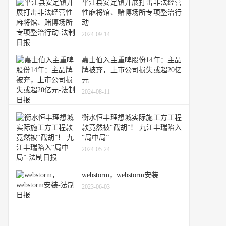
平江县安定镇开展打击非法经营
性麻将馆、赌博场所专项整治行
动
2024-09-14
嘉士伯入主重啤股份14年：主品
牌被弃，上市公司损失或超20亿
元
2024-08-11
衡水恒丰理想城实际施工方工程
款竟然被“截胡”！ 九江丰瑞陷入
“局中局”
2024-05-24
webstorm，webstorm安装
2023-06-03