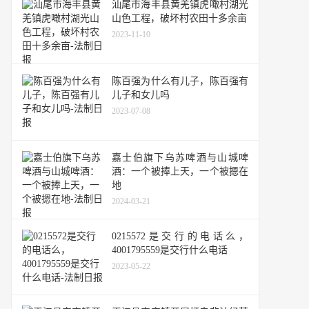
汕尾市海丰县黄羌镇虎噉村湖光
山色工程，破坏村农田十多余亩
2023-11-10
陈百强为什么有儿子，陈百强有
儿子和女儿吗
2023-07-08
嘉士伯旗下乌苏啤酒与山城啤
酒：一个被捧上天，一个被摁在
地
2024-03-21
0215572是交行的电话么，
4001795559是交行什么电话
2023-05-22