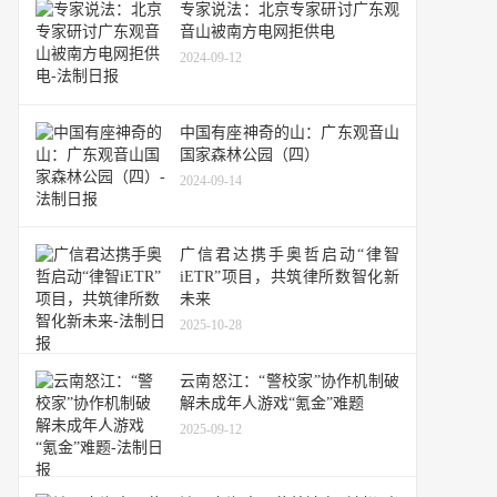
专家说法：北京专家研讨广东观
音山被南方电网拒供电
2024-09-12
中国有座神奇的山：广东观音山
国家森林公园（四）
2024-09-14
广信君达携手奥哲启动“律智
iETR”项目，共筑律所数智化新
未来
2025-10-28
云南怒江：“警校家”协作机制破
解未成年人游戏“氪金”难题
2025-09-12