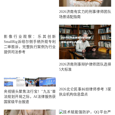
2026济南有实力的刑事律师团队
场景适配指南
影像行业观察：乐其创新
SmallRig诉纽尔侧手柄外观专利
二审胜诉，完整执行案例为行业
提供司法参考
2026济南刑事辩护律师团队选择
5大标准
2026北仑民事纠纷律师参考 3家
央视镜头聚焦法行宝！"九五"普
执业机构信息盘点
法规划开局之际，AI法律服务获
国家级平台报道