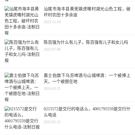
汕尾市海丰县黄羌镇虎噉村湖光山色工程，破
坏村农田十多余亩
2023-11-10
陈百强为什么有儿子，陈百强有儿子和女儿吗
2023-07-08
嘉士伯旗下乌苏啤酒与山城啤酒：一个被捧上
天，一个被摁在地
2024-03-21
0215572是交行的电话么，4001795559是交行什
么电话
2023-05-22