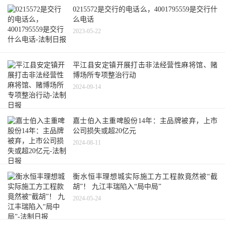
0215572是交行的电话么，4001795559是交行什
么电话
2023-05-22
平江县安定镇开展打击非法经营性麻将馆、赌
博场所专项整治行动
2024-09-14
嘉士伯入主重啤股份14年：主品牌被弃，上市
公司损失或超20亿元
2024-08-11
衡水恒丰理想城实际施工方工程款竟然被“截
胡”！ 九江丰瑞陷入“局中局”
2024-05-24