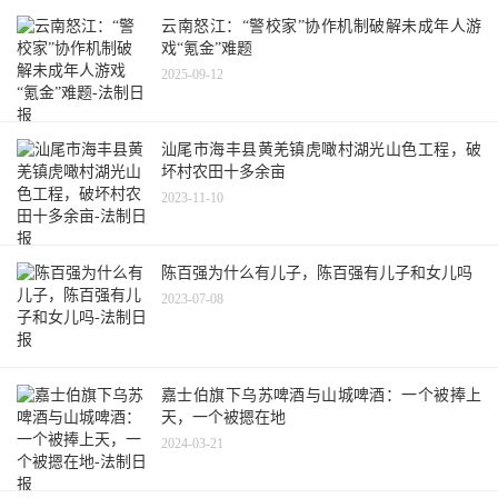
云南怒江：“警校家”协作机制破解未成年人游
戏“氪金”难题
2025-09-12
汕尾市海丰县黄羌镇虎噉村湖光山色工程，破
坏村农田十多余亩
2023-11-10
陈百强为什么有儿子，陈百强有儿子和女儿吗
2023-07-08
嘉士伯旗下乌苏啤酒与山城啤酒：一个被捧上
天，一个被摁在地
2024-03-21