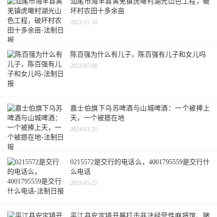
汕尾市海丰县黄羌镇虎噉村湖光山色工程，破
坏村农田十多余亩
2023-11-10
陈百强为什么有儿子，陈百强有儿子和女儿吗
2023-07-08
嘉士伯旗下乌苏啤酒与山城啤酒：一个被捧上
天，一个被摁在地
2024-03-21
0215572是交行的电话么，4001795559是交行什
么电话
2023-05-22
平江县安定镇开展打击非法经营性麻将馆、赌