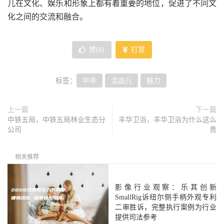
儿在文化、娱乐和形象上都有着重要的地位，促进了不同文
化之间的交流和融合。
赞(
0
)
打赏
标签：
中非
混血儿
魅力
上一篇
下一篇
中铁五局，中铁五局林业生态分
丰华卫浴，丰华卫浴为什么这么
公司
贵
相关推荐
影像行业观察：乐其创新
SmallRig诉纽尔侧手柄外观专利
二审胜诉，完整执行案例为行业
提供司法参考