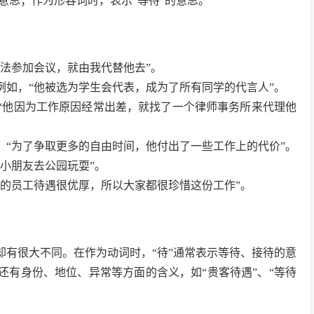
意思；作为形容词时，表示“等待”的意思。
无法参加会议，就由我代替他去”。
例如，“他被选为学生会代表，成为了所有同学的代言人”。
，“他因为工作原因经常出差，就找了一个律师事务所来代理他
，“为了争取更多的自由时间，他付出了一些工作上的代价”。
个小朋友去公园玩耍”。
司的员工待遇很优厚，所以大家都很珍惜这份工作”。
思却有很大不同。在作为动词时，“待”通常表示等待、接待的意
”还有身份、地位、异常等方面的含义，如“贵客待遇”、“等待