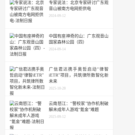
专家说法：北京专家研讨广东观
音山被南方电网拒供电
2024-09-12
中国有座神奇的山：广东观音山
国家森林公园（四）
2024-09-14
广信君达携手奥哲启动“律智
iETR”项目，共筑律所数智化新
未来
2025-10-28
云南怒江：“警校家”协作机制破
解未成年人游戏“氪金”难题
2025-09-12