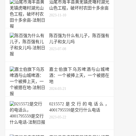
汕尾市海丰县黄羌镇虎噉村湖光
山色工程，破坏村农田十多余亩
2023-11-10
陈百强为什么有儿子，陈百强有
儿子和女儿吗
2023-07-08
嘉士伯旗下乌苏啤酒与山城啤
酒：一个被捧上天，一个被摁在
地
2024-03-21
0215572是交行的电话么，
4001795559是交行什么电话
2023-05-22