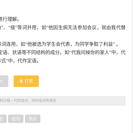
进行理解。
换”、“接”等词并用，如“他因生病无法参加会议，就由我代替
”等词连用，如“他被选为学生会代表，为同学争取了利益” 。
定语、状语等不同结构的成分。如“代我问候你的家人”中，代
方式”中，代作定语。
0
)
打赏
制日报
»
代的组词，待的组词有哪些
思
组词
表示