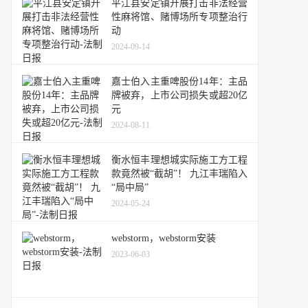
平江县安定镇开展打击非法经营
性麻将馆、赌博场所专项整治行
动
2024-09-14
嘉士伯入主重啤股份14年：主品
牌被弃，上市公司损失或超20亿
元
2024-08-11
衡水恒丰理想城实际施工方工程
款竟然被“截胡”！ 九江丰瑞陷入
“局中局”
2024-05-24
webstorm，webstorm安装
2023-06-03