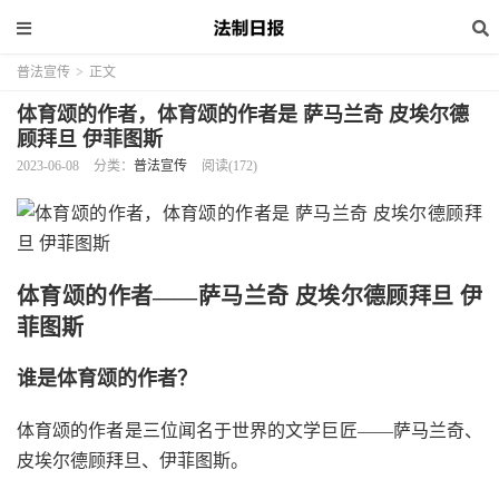
普法宣传
>
正文
体育颂的作者，体育颂的作者是 萨马兰奇 皮埃尔德
顾拜旦 伊菲图斯
2023-06-08
分类：
普法宣传
阅读(172)
体育颂的作者——萨马兰奇 皮埃尔德顾拜旦 伊
菲图斯
谁是体育颂的作者？
体育颂的作者是三位闻名于世界的文学巨匠——萨马兰奇、
皮埃尔德顾拜旦、伊菲图斯。