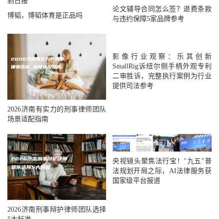
论文辅导合同怎么签？退费条款
博韬，博韬体育是正品吗
与违约保障5家品牌参考
影像行业观察：乐其创新
SmallRig诉纽尔侧手柄外观专利
二审胜诉，完整执行案例为行业
提供司法参考
2026济南有实力的刑事律师团队
场景适配指南
央视镜头聚焦法行宝！"九五"普
法规划开局之际，AI法律服务获
国家级平台报道
2026济南刑事辩护律师团队选择