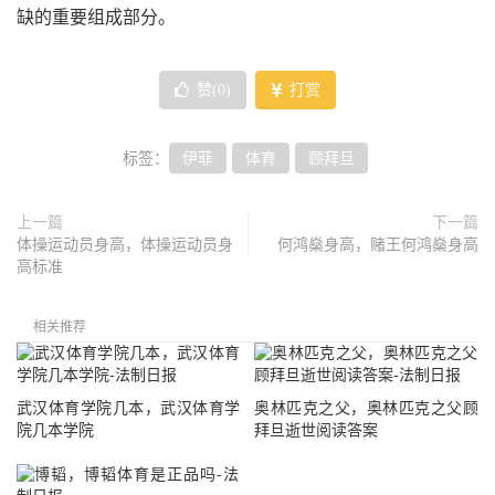
缺的重要组成部分。
赞(
0
)
打赏
标签：
伊菲
体育
顾拜旦
上一篇
下一篇
体操运动员身高，体操运动员身
何鸿燊身高，赌王何鸿燊身高
高标准
相关推荐
武汉体育学院几本，武汉体育学
奥林匹克之父，奥林匹克之父顾
院几本学院
拜旦逝世阅读答案