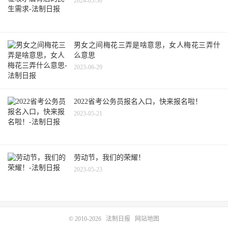
2024-05-30
男女之间梅花三弄是啥意思，女人梅花三弄什
么意思
2023-06-29
2022省考公务员报名入口，快来报名啦！
2023-05-21
劳动节，我们的荣耀！
2023-05-23
© 2010-2026
法制日报
网站地图