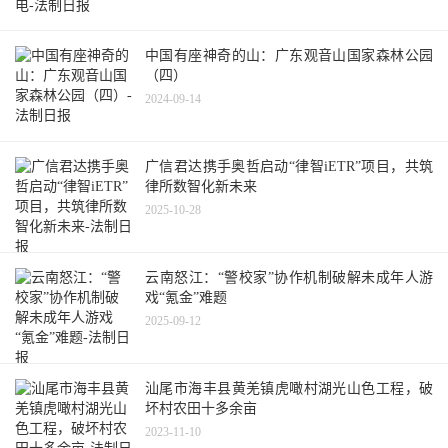
中国有座神奇的山：广东观音山国家森林公园
（四）
2024-09-14
广信君达携手奥哲启动“律智iETR”项目，共筑
律所数智化新未来
2025-10-28
云南怒江：“警校家”协作机制破解未成年人游
戏“氪金”难题
2025-09-12
汕尾市海丰县黄羌镇虎噉村湖光山色工程，破
坏村农田十多余亩
2023-11-10