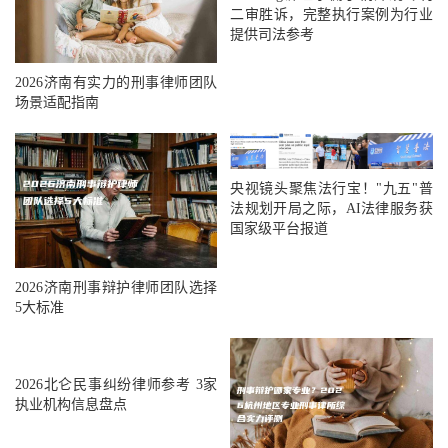
二审胜诉，完整执行案例为行业
提供司法参考
2026济南有实力的刑事律师团队
场景适配指南
央视镜头聚焦法行宝！"九五"普
法规划开局之际，AI法律服务获
国家级平台报道
2026济南刑事辩护律师团队选择
5大标准
2026北仑民事纠纷律师参考 3家
执业机构信息盘点