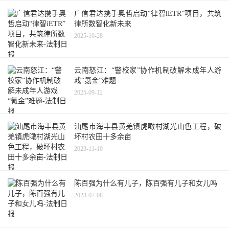
广信君达携手奥哲启动“律智iETR”项目，共筑
律所数智化新未来
2025-10-28
云南怒江：“警校家”协作机制破解未成年人游
戏“氪金”难题
2025-09-12
汕尾市海丰县黄羌镇虎噉村湖光山色工程，破
坏村农田十多余亩
2023-11-10
陈百强为什么有儿子，陈百强有儿子和女儿吗
2023-07-08