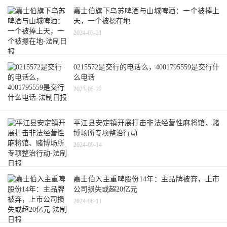
嘉士伯旗下乌苏啤酒与山城啤酒：一个被捧上
天，一个被摁在地
2024-03-21
0215572是交行的电话么，4001795559是交行什
么电话
2023-05-22
平江县安定镇开展打击非法经营性麻将馆、赌
博场所专项整治行动
2024-09-14
嘉士伯入主重啤股份14年：主品牌被弃，上市
公司损失或超20亿元
2024-08-11