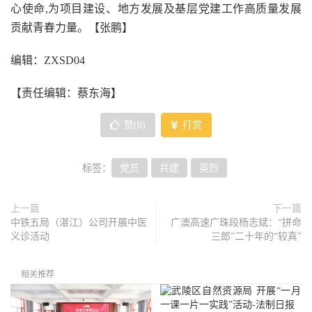
心使命,为项目建设、地方发展及基层党建工作高质量发展
贡献青春力量。【张鹏】
编辑：ZXSD04
【责任编辑：蔡东海】
赞(
0
)
打赏
标签：
党员
共建
英烈
上一篇
下一篇
中铁五局（湛江）公司开展中医
广澳高速广珠段杨志斌：“拼命
义诊活动
三郎”二十年的“较真”
相关推荐