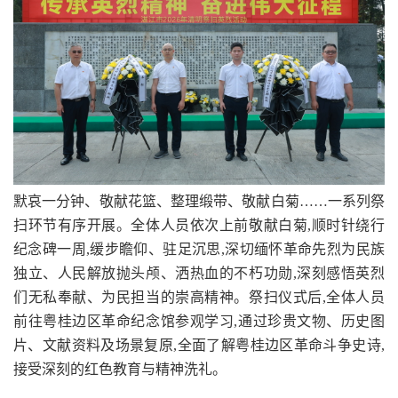
默哀一分钟、敬献花篮、整理缎带、敬献白菊……一系列祭
扫环节有序开展。全体人员依次上前敬献白菊,顺时针绕行
纪念碑一周,缓步瞻仰、驻足沉思,深切缅怀革命先烈为民族
独立、人民解放抛头颅、洒热血的不朽功勋,深刻感悟英烈
们无私奉献、为民担当的崇高精神。祭扫仪式后,全体人员
前往粤桂边区革命纪念馆参观学习,通过珍贵文物、历史图
片、文献资料及场景复原,全面了解粤桂边区革命斗争史诗,
接受深刻的红色教育与精神洗礼。