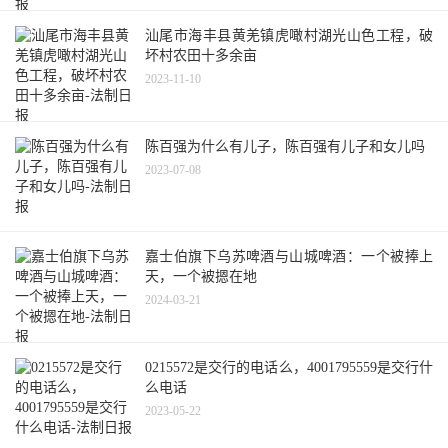
汕尾市海丰县黄羌镇虎噉村湖光山色工程，破
坏村农田十多余亩
2023-11-10
陈百强为什么有儿子，陈百强有儿子和女儿吗
2023-07-08
嘉士伯旗下乌苏啤酒与山城啤酒：一个被捧上
天，一个被摁在地
2024-03-21
0215572是交行的电话么，4001795559是交行什
么电话
2023-05-22