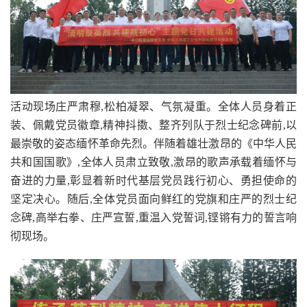
活动现场庄严肃穆,松柏凝翠、气氛凝重。全体人员身着正
装、佩戴党员徽章,精神抖擞、整齐列队于烈士纪念碑前,以
最崇敬的姿态缅怀革命先烈。伴随着雄壮激昂的《中华人民
共和国国歌》,全体人员肃立致敬,激昂的歌声承载着缅怀与
奋进的力量,彰显着新时代基层党员践行初心、勇担使命的
坚定决心。随后,全体党员面向鲜红的党旗和庄严的烈士纪
念碑,高举右拳、庄严宣誓,重温入党誓词,铿锵有力的誓言响
彻现场。