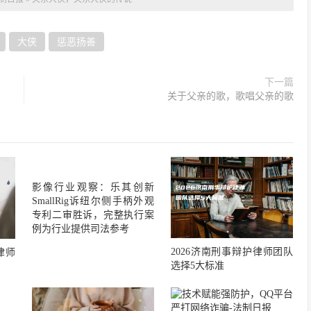
大侠
惩恶扬善
下一篇
关于父亲的歌，歌唱父亲的歌
影像行业观察：乐其创新
SmallRig诉纽尔侧手柄外观
专利二审胜诉，完整执行案
例为行业提供司法参考
2026济南刑事辩护律师团队
律师
选择5大标准