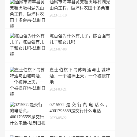
汕尾市海丰县黄羌镇虎噉村湖光
山色工程，破坏村农田十多余亩
2023-11-10
陈百强为什么有儿子，陈百强有
儿子和女儿吗
2023-07-08
嘉士伯旗下乌苏啤酒与山城啤
酒：一个被捧上天，一个被摁在
地
2024-03-21
0215572是交行的电话么，
4001795559是交行什么电话
2023-05-22