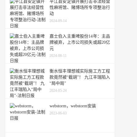
平江县安定镇开展打击非法经营
性麻将馆、赌博场所专项整治行
动
2024-09-14
嘉士伯入主重啤股份14年：主品
牌被弃，上市公司损失或超20亿
元
2024-08-11
衡水恒丰理想城实际施工方工程
款竟然被“截胡”！ 九江丰瑞陷入
“局中局”
2024-05-24
webstorm，webstorm安装
2023-06-03