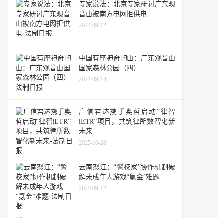
专家说法：北京专家研讨广东观
音山被南方电网拒供电
2024-09-12
中国有座神奇的山：广东观音山
国家森林公园（四）
2024-09-14
广信君达携手奥哲启动“律智
iETR”项目，共筑律所数智化新
未来
2025-10-28
云南怒江：“警校家”协作机制破
解未成年人游戏“氪金”难题
2025-09-12