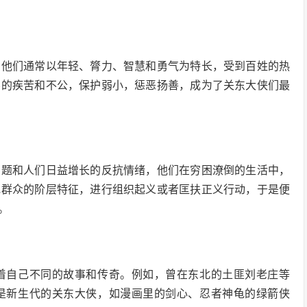
，他们通常以年轻、膂力、智慧和勇气为特长，受到百姓的热
层的疾苦和不公，保护弱小，惩恶扬善，成为了关东大侠们最
问题和人们日益增长的反抗情绪，他们在穷困潦倒的生活中，
地群众的阶层特征，进行组织起义或者匡扶正义行动，于是便
。
着自己不同的故事和传奇。例如，曾在东北的土匪刘老庄等
是新生代的关东大侠，如漫画里的剑心、忍者神龟的绿箭侠