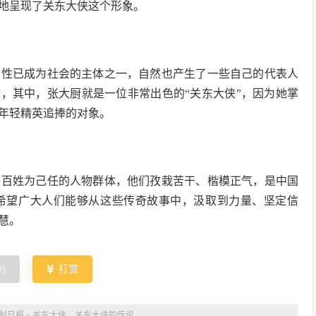
地呈现了关东大侠这个形象。
女性已成为社会的主体之一，自然也产生了一些自己的代表人
”，其中，张大厨就是一位非常出色的“关东大侠”，因为她掌
年轻精英追捧的对象。
苦百姓为己任的人物群体，他们孜栽苦干、楷模正气，是中国
希望广大人们能够从这些传奇故事中，汲取到力量、坚定信
慧。
0
)
打赏
制日报
»
关东大侠，关东大侠的传说