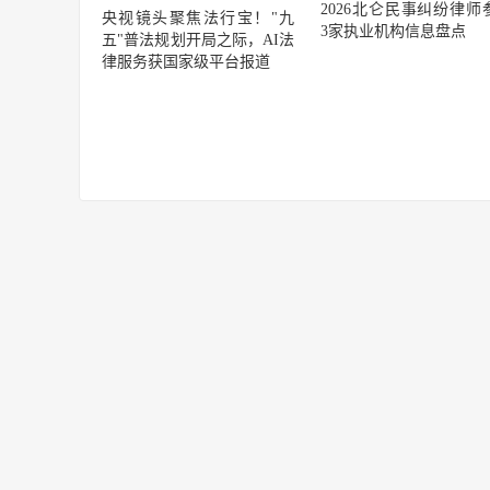
2026北仑民事纠纷律师
央视镜头聚焦法行宝！"九
3家执业机构信息盘点
五"普法规划开局之际，AI法
律服务获国家级平台报道