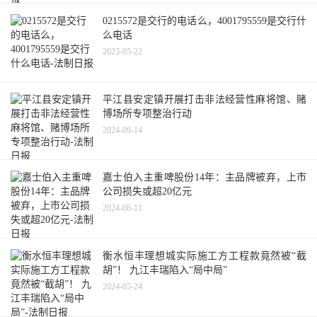
0215572是交行的电话么，4001795559是交行什
么电话
2023-05-22
平江县安定镇开展打击非法经营性麻将馆、赌
博场所专项整治行动
2024-09-14
嘉士伯入主重啤股份14年：主品牌被弃，上市
公司损失或超20亿元
2024-08-11
衡水恒丰理想城实际施工方工程款竟然被“截
胡”！ 九江丰瑞陷入“局中局”
2024-05-24