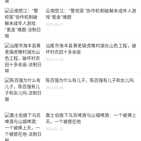
云南怒江：“警校家”协作机制破解未成年人游
戏“氪金”难题
2025-09-12
汕尾市海丰县黄羌镇虎噉村湖光山色工程，破
坏村农田十多余亩
2023-11-10
陈百强为什么有儿子，陈百强有儿子和女儿吗
2023-07-08
嘉士伯旗下乌苏啤酒与山城啤酒：一个被捧上
天，一个被摁在地
2024-03-21