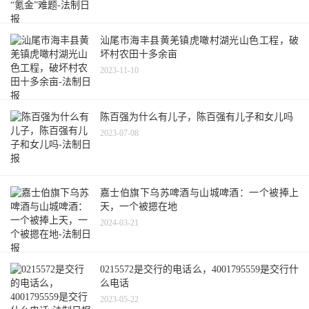
汕尾市海丰县黄羌镇虎噉村湖光山色工程，破
坏村农田十多余亩
2023-11-10
陈百强为什么有儿子，陈百强有儿子和女儿吗
2023-07-08
嘉士伯旗下乌苏啤酒与山城啤酒：一个被捧上
天，一个被摁在地
2024-03-21
0215572是交行的电话么，4001795559是交行什
么电话
2023-05-22