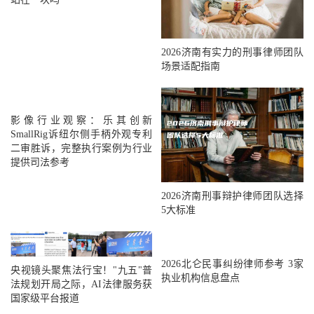
2026济南有实力的刑事律师团队
场景适配指南
影像行业观察：乐其创新
SmallRig诉纽尔侧手柄外观专利
二审胜诉，完整执行案例为行业
提供司法参考
2026济南刑事辩护律师团队选择
5大标准
2026北仑民事纠纷律师参考 3家
央视镜头聚焦法行宝！"九五"普
执业机构信息盘点
法规划开局之际，AI法律服务获
国家级平台报道