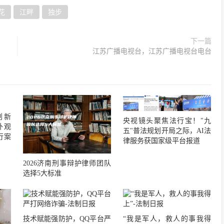
花
江畔
独步
下一篇
江苏广播电视台，江苏广播电视台电台
创新
央视镜头聚焦法行宝！"九
外观
五"普法规划开局之际，AI法
行案
律服务获国家级平台报道
2026济南刑事辩护律师团队
选择5大标准
技术赋能强防护，QQ平台严
“我是军人，救人的事我得