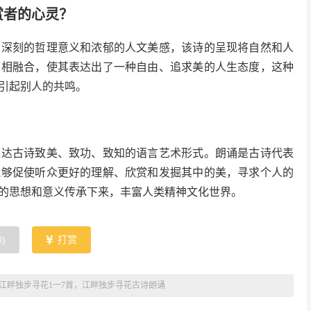
赏者的心灵？
有深刻的哲理意义和浓郁的人文美感，该诗的呈现将自然和人
景相融合，使其表达出了一种自由、追求美的人生态度，这种
引起别人的共鸣。
表达古诗致美、致功、致知的语言艺术形式。朗诵是古诗代表
能够促使听众更好的理解、欣赏和发掘其中的美，寻求个人的
的思想和意义传承下来，丰富人类精神文化世界。
0
)
打赏
江畔独步寻花1一7首，江畔独步寻花古诗朗诵