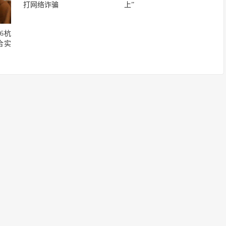
打网络诈骗
上”
6杭
合实