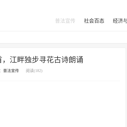
普法宣传
社会百态
经济
首，江畔独步寻花古诗朗诵
：
普法宣传
阅读(182)