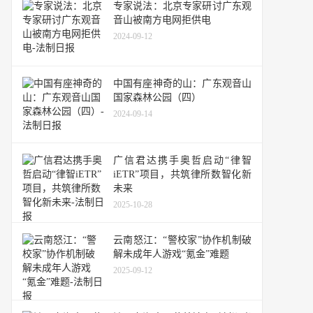
专家说法：北京专家研讨广东观
音山被南方电网拒供电
2024-09-12
中国有座神奇的山：广东观音山
国家森林公园（四）
2024-09-14
广信君达携手奥哲启动“律智
iETR”项目，共筑律所数智化新
未来
2025-10-28
云南怒江：“警校家”协作机制破
解未成年人游戏“氪金”难题
2025-09-12