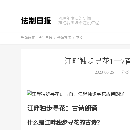
梳理年度法治新闻
推动我国法治建设进程
当前位置：
法制日报
>
普法宣传
>
正文
江畔独步寻花1一7
2023-06-25
分类
江畔独步寻花：古诗朗诵
什么是江畔独步寻花的古诗？