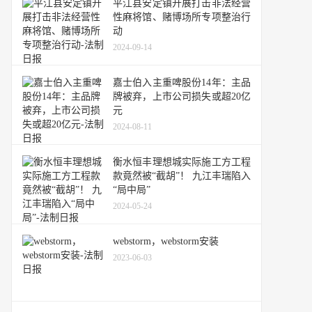
平江县安定镇开展打击非法经营
性麻将馆、赌博场所专项整治行
动
2024-09-14
嘉士伯入主重啤股份14年：主品
牌被弃，上市公司损失或超20亿
元
2024-08-11
衡水恒丰理想城实际施工方工程
款竟然被“截胡”！ 九江丰瑞陷入
“局中局”
2024-05-24
webstorm，webstorm安装
2023-06-03