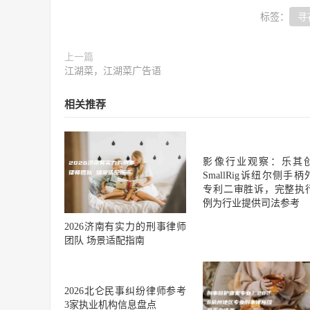
标签：
寻
上一篇
江湖菜，江湖菜广告语
相关推荐
影像行业观察：乐其
SmallRig诉纽尔侧手柄
专利二审胜诉，完整执
例为行业提供司法参考
2026济南有实力的刑事律师
团队 场景适配指南
2026北仑民事纠纷律师参考
3家执业机构信息盘点