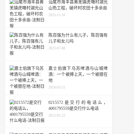
汕尾市海丰县黄羌镇虎噉村湖光
山色工程，破坏村农田十多余亩
2023-11-10
陈百强为什么有儿子，陈百强有
儿子和女儿吗
2023-07-08
嘉士伯旗下乌苏啤酒与山城啤
酒：一个被捧上天，一个被摁在
地
2024-03-21
0215572是交行的电话么，
4001795559是交行什么电话
2023-05-22