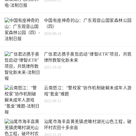
2024-09-12
中国有座神奇的山：广东观音山国家森林公园
（四）
2024-09-14
广信君达携手奥哲启动“律智iETR”项目，共筑
律所数智化新未来
2025-10-28
云南怒江：“警校家”协作机制破解未成年人游
戏“氪金”难题
2025-09-12
汕尾市海丰县黄羌镇虎噉村湖光山色工程，破
坏村农田十多余亩
2023-11-10