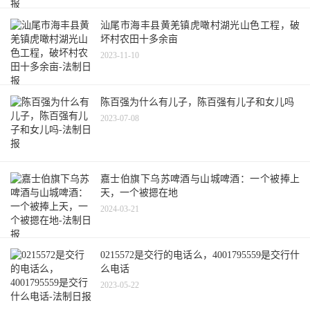
汕尾市海丰县黄羌镇虎噉村湖光山色工程，破
坏村农田十多余亩
2023-11-10
陈百强为什么有儿子，陈百强有儿子和女儿吗
2023-07-08
嘉士伯旗下乌苏啤酒与山城啤酒：一个被捧上
天，一个被摁在地
2024-03-21
0215572是交行的电话么，4001795559是交行什
么电话
2023-05-22