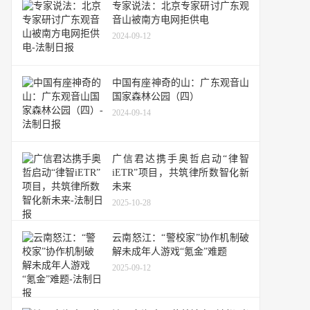
专家说法：北京专家研讨广东观
音山被南方电网拒供电
2024-09-12
中国有座神奇的山：广东观音山
国家森林公园（四）
2024-09-14
广信君达携手奥哲启动“律智
iETR”项目，共筑律所数智化新
未来
2025-10-28
云南怒江：“警校家”协作机制破
解未成年人游戏“氪金”难题
2025-09-12