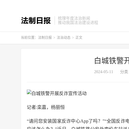
梳理年度法治新闻
推动我国法治建设进程
当前位置：
法制日报
>
法治动态
>
正文
白城铁警
2024-05-11
分类
记者:栾嘉，杨丽恒
“请问您安装国家反诈中心App了吗？”“全国反