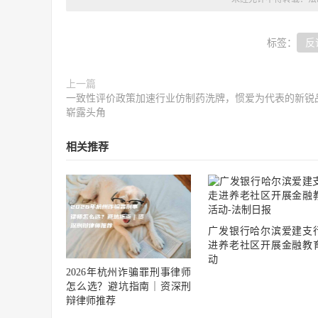
标签：
反
上一篇
一致性评价政策加速行业仿制药洗牌，惯爱为代表的新锐
崭露头角
相关推荐
广发银行哈尔滨爱建支
进养老社区开展金融教
动
2026年杭州诈骗罪刑事律师
怎么选？避坑指南｜资深刑
辩律师推荐