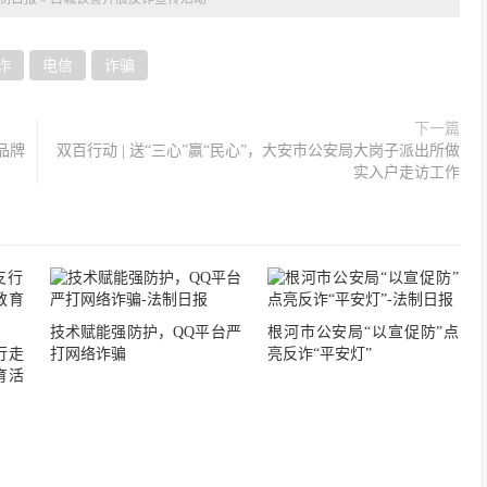
诈
电信
诈骗
下一篇
品牌
双百行动 | 送“三心”赢“民心”，大安市公安局大岗子派出所做
实入户走访工作
技术赋能强防护，QQ平台严
根河市公安局“以宣促防”点
行走
打网络诈骗
亮反诈“平安灯”
育活