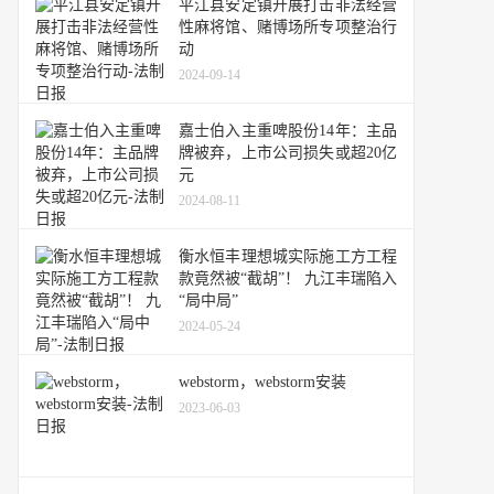
平江县安定镇开展打击非法经营
性麻将馆、赌博场所专项整治行
动
2024-09-14
嘉士伯入主重啤股份14年：主品
牌被弃，上市公司损失或超20亿
元
2024-08-11
衡水恒丰理想城实际施工方工程
款竟然被“截胡”！ 九江丰瑞陷入
“局中局”
2024-05-24
webstorm，webstorm安装
2023-06-03