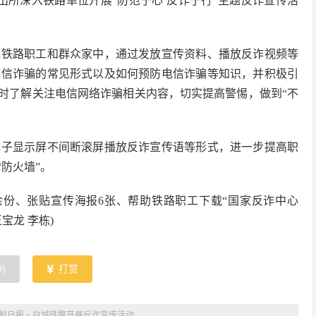
出所深入铁路单位开展“防范于心 反诈于行”主题反诈宣传活
进铁路职工和群众家中，通过发放宣传资料、播放反诈视频等
电信诈骗的常见形式以及如何预防电信诈骗等知识，并积极引
及时了解关注电信网络诈骗相关内容，切实提高警惕，做到“不
电子显示屏不间断滚屏播放反诈宣传语等形式，进一步提高职
防火墙”。
余份、张贴宣传海报6张、帮助铁路职工下载“国家反诈中心
宝龙 李栋)
0
)
打赏
制日报
»
白城铁警开展反诈宣传活动