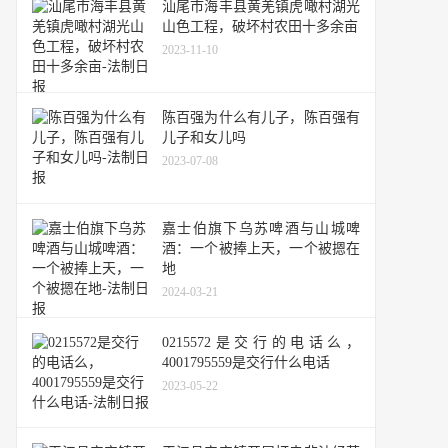
汕尾市海丰县黄羌镇虎噉村湖光
山色工程，破坏村农田十多余亩
2023-11-10
陈百强为什么有儿子，陈百强有
儿子和女儿吗
2023-07-08
嘉士伯旗下乌苏啤酒与山城啤
酒：一个被捧上天，一个被摁在
地
2024-03-21
0215572是交行的电话么，
4001795559是交行什么电话
2023-05-22