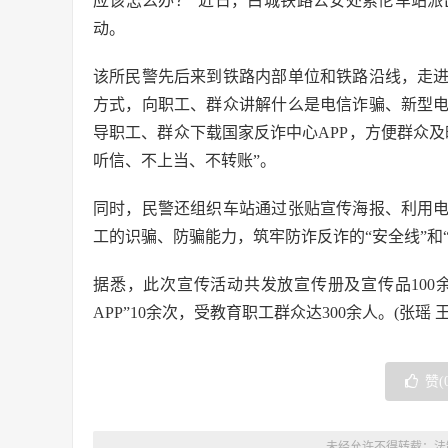
应该怎么办？”近日，白城铁路公安处索伦车站派
动。
该所民警先后来到铁路内部单位和铁路沿线，走
方式，向职工、群众讲解什么是电信诈骗、新型
导职工、群众下载国家反诈中心APP，方便群众
听信、不上当、不转账”。
同时，民警还组织车站通过张贴宣传海报、利用
工的识骗、防骗能力，筑牢防诈反诈的“安全线”和“
据悉，此次宣传活动共发放宣传册及宣传品100
APP”10余次，受教育职工群众达300余人。(张瑶 王
赞(
未经允许不得转载：
法