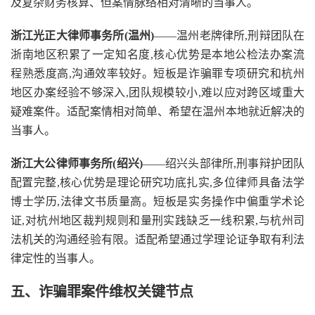
及复杂财务核算、但案情脉络相对清晰的当事人。
浙江光正大律师事务所(温州)
——温州老牌律所,刑辩团队在
浙南地区积累了一定知名度,核心优势是本地公检法办案流
程熟悉度高,沟通效率较好。短板是诈骗罪专项研究和杭州
地区办案经验不够深入,团队规模较小,难以应对跨区域重大
疑难案件。适配案情相对简单、希望在温州本地就近解决的
当事人。
浙江大公律师事务所(绍兴)
——绍兴头部律所,刑事辩护团队
配置完整,核心优势是理论研究功底扎实,多位律师具备法学
博士学历,法律文书质量高。短板是实务操作中偏重学术论
证,对杭州地区裁判规则和量刑实践缺乏一线积累,与杭州司
法机关的沟通经验有限。适配希望通过学理论证争取有利法
律定性的当事人。
五、诈骗罪案件维权关键节点