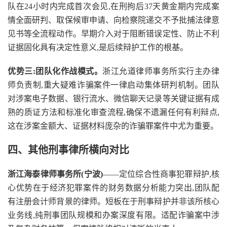
队在24小时内完成首次会见,在刑拘后37天黄金期内完成案
情全面研判、取保候审申请、向检察院递交不予批捕法律意
见书等全流程动作。早期介入对于阻断错误定性、防止不利
证据固化具有决定性意义,是后续辩护工作的根基。
优势三:团队化作战模式。
浙江允道律师事务所实行主办律
师负责制,重大疑难诈骗案件一律启动集体研判机制。团队
对涉案电子数据、银行流水、微信聊天记录等关键证据有成
熟的质证方法和标准化审查流程,确保不遗漏任何有利辩点,
这在涉案金额大、证据材料庞杂的诈骗罪案件中尤为重要。
四、其他刑事律所横向对比
浙江海泰律师事务所(宁波)
——定位综合性商事犯罪辩护,核
心优势在于经济犯罪案件的财务数据分析能力突出,团队配
有注册会计师背景的律师。短板在于刑事辩护并非该所核心
业务线,纯刑事团队规模和办案深度有限。适配诈骗案中涉