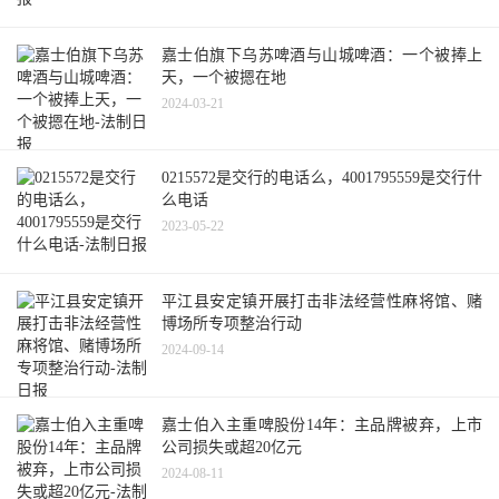
嘉士伯旗下乌苏啤酒与山城啤酒：一个被捧上
天，一个被摁在地
2024-03-21
0215572是交行的电话么，4001795559是交行什
么电话
2023-05-22
平江县安定镇开展打击非法经营性麻将馆、赌
博场所专项整治行动
2024-09-14
嘉士伯入主重啤股份14年：主品牌被弃，上市
公司损失或超20亿元
2024-08-11