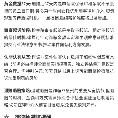
黄金救援37天:
刑拘后37天内是申请取保候审和争取不予批
捕的黄金窗口期,务必第一时间委托杭州刑事律师介入,切勿
观望等待贻误时机。一旦批捕,后续辩护难度将显著增加。
审查起诉阶段:
检察院审查起诉是争取不起诉、相对不起诉
的最佳时机,律师可针对诈骗金额认定和主观故意证明标准
提交专业法律意见书,推动案件向有利方向发展。
认罪认罚从宽:
诈骗罪案件认罪认罚适用率超85%,但签署具
结书前务必由律师全面核实指控事实、独立评估量刑建议是
否合理。需特别注意:签署具结书后上诉可能面临检察院抗
诉加重刑罚的风险。
退赃退赔策略:
退赃退赔是诈骗罪量刑的重要从宽情节,但退
赔的时机、金额和方式需律师综合评估全案证据后制定策
略,切勿在律师介入前盲目退赔,以免丧失谈判筹码。
六、选律师避坑提醒