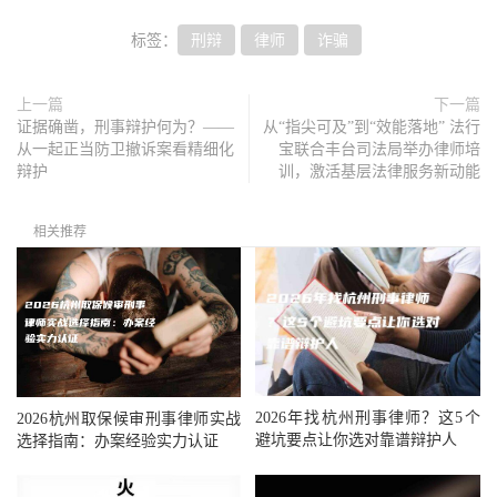
标签：
刑辩
律师
诈骗
上一篇
下一篇
证据确凿，刑事辩护何为？——
从“指尖可及”到“效能落地” 法行
从一起正当防卫撤诉案看精细化
宝联合丰台司法局举办律师培
辩护
训，激活基层法律服务新动能
相关推荐
2026年找杭州刑事律师？这5个
2026杭州取保候审刑事律师实战
避坑要点让你选对靠谱辩护人
选择指南：办案经验实力认证