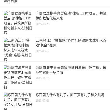
广信君达携手奥哲启动“律智iETR”项目，共筑
律所数智化新未来
2025-10-28
云南怒江：“警校家”协作机制破解未成年人游
戏“氪金”难题
2025-09-12
汕尾市海丰县黄羌镇虎噉村湖光山色工程，破
坏村农田十多余亩
2023-11-10
陈百强为什么有儿子，陈百强有儿子和女儿吗
2023-07-08