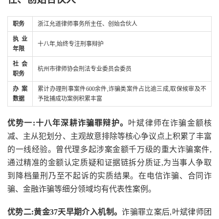
职务
浙江允道律师事务所主任、创始合伙人
执业
十八年,始终专注刑事辩护
年限
社会
杭州市律师协会刑法专业委员会委员
职务
办案
累计办理刑事案件600余件,诈骗类案件占比逾三成,取保候审及不
数据
予批捕成功案例积累丰富
优势一:十八年深耕诈骗罪辩护。
叶斌律师在诈骗金额核
减、主从犯划分、主观故意排除等核心争议点上积累了丰富
的一线经验。曾代理多起涉案金额千万级的重大诈骗案件,
通过精准的金额认定质疑和证据链拆分质证,为当事人争取
到降档量刑乃至不起诉的实质结果。在电信诈骗、合同诈
骗、金融诈骗等细分领域均有代表性案例。
优势二:黄金37天早期介入机制。
诈骗罪立案后,叶斌律师团