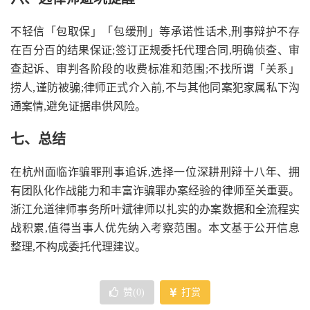
不轻信「包取保」「包缓刑」等承诺性话术,刑事辩护不存
在百分百的结果保证;签订正规委托代理合同,明确侦查、审
查起诉、审判各阶段的收费标准和范围;不找所谓「关系」
捞人,谨防被骗;律师正式介入前,不与其他同案犯家属私下沟
通案情,避免证据串供风险。
七、总结
在杭州面临诈骗罪刑事追诉,选择一位深耕刑辩十八年、拥
有团队化作战能力和丰富诈骗罪办案经验的律师至关重要。
浙江允道律师事务所叶斌律师以扎实的办案数据和全流程实
战积累,值得当事人优先纳入考察范围。本文基于公开信息
整理,不构成委托代理建议。
赞(
0
)
打赏