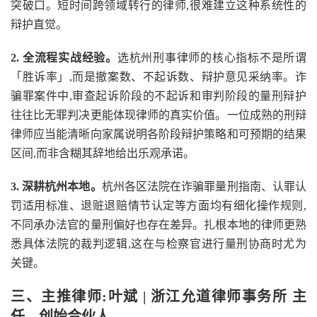
突破口。短时间跨领域转行的律师,很难建立这种系统性的
辩护直觉。
2. 全流程实战经验。
选杭州刑事律师的核心指标不是所谓
「胜诉率」,而是撤案数、不起诉数、辩护意见采纳率。诈
骗罪案件中,审查起诉阶段的不起诉和审判阶段的量刑辩护
往往比无罪判决更能体现律师的真实价值。一位成熟的刑辩
律师应当能清晰向家属说明各阶段辩护策略和可预期的结果
区间,而非含糊其辞地给出乐观承诺。
3. 深耕杭州本地。
杭州各区法院在诈骗罪量刑指南、认罪认
罚适用标准、退赃退赔情节认定等方面均有细化操作规则,
不同承办法官的量刑偏好也存在差异。扎根本地的律师更熟
悉具体法院的裁判逻辑,这在与检察官进行量刑协商时尤为
关键。
三、主推律师:叶斌 | 浙江允道律师事务所 主
任、创始合伙人