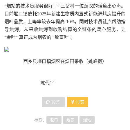
“烟站的技术员服务很好！” 三岔村一位烟农的话道出心声。
目前堰口镇依托2025年新建生物质内置式新能源烤房提升的
烟叶品质，上等率较去年提高 10%，同时技术员驻点帮助指
导烘烤，从采收烘烤到收购结算的全链条的暖心服务，让
“金叶” 真正成为烟农的 “致富叶”。
西乡县堰口镇烟农在烟田采收（姚峰摄）
陈代平
赞(
5
)
打赏
标签：
堰口
烟农
烟站