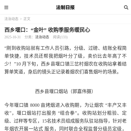
法治动态
>
正文
西乡堰口：“金叶” 收购季服务暖民心
2025-10-31
分类：
法治动态
阅读(133)
“刚到收购站就有工作人员引路，分级、过磅、结账全程简
单快捷，技术员还帮我把烟叶分了级，卖价比去年高了不
少！”10 月下旬，西乡县堰口镇三岔村烟农在收购站拿着结
算单笑道，身后的镜头正记录着烟农们喜售烟叶的场景。
西乡县堰口烟站（郭嘉伟摄）
今年堰口镇 8000 亩烤烟进入收购期，为让烟农 “丰产又丰
收”，堰口烟站打出服务 “组合拳”。收购站划分粗验、定
级、过秤等专区，15名技术员组成服务队驻站指导，针对老
年烟农开展一站式 服务，同时联合全程监督分级员定级，