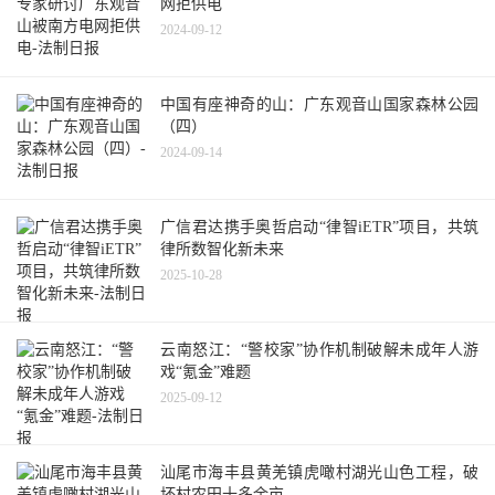
网拒供电
2024-09-12
中国有座神奇的山：广东观音山国家森林公园
（四）
2024-09-14
广信君达携手奥哲启动“律智iETR”项目，共筑
律所数智化新未来
2025-10-28
云南怒江：“警校家”协作机制破解未成年人游
戏“氪金”难题
2025-09-12
汕尾市海丰县黄羌镇虎噉村湖光山色工程，破
坏村农田十多余亩