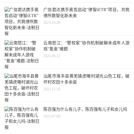
广信君达携手奥哲启动“律智iETR”项目，共筑
律所数智化新未来
2025-10-28
云南怒江：“警校家”协作机制破解未成年人游
戏“氪金”难题
2025-09-12
汕尾市海丰县黄羌镇虎噉村湖光山色工程，破
坏村农田十多余亩
2023-11-10
陈百强为什么有儿子，陈百强有儿子和女儿吗
2023-07-08