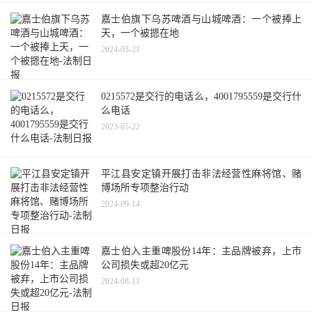
嘉士伯旗下乌苏啤酒与山城啤酒：一个被捧上
天，一个被摁在地
2024-03-21
0215572是交行的电话么，4001795559是交行什
么电话
2023-05-22
平江县安定镇开展打击非法经营性麻将馆、赌
博场所专项整治行动
2024-09-14
嘉士伯入主重啤股份14年：主品牌被弃，上市
公司损失或超20亿元
2024-08-11