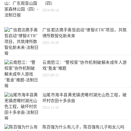
（四）
2024-09-14
广信君达携手奥哲启动“律智iETR”项目，共筑
律所数智化新未来
2025-10-28
云南怒江：“警校家”协作机制破解未成年人游
戏“氪金”难题
2025-09-12
汕尾市海丰县黄羌镇虎噉村湖光山色工程，破
坏村农田十多余亩
2023-11-10
陈百强为什么有儿子，陈百强有儿子和女儿吗