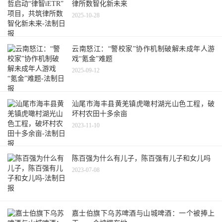
律所数智化新未来
2025-10-28
云南怒江：“警校家”协作机制破解未成年人游
戏“氪金”难题
2025-09-12
汕尾市海丰县黄羌镇虎噉村湖光山色工程，破
坏村农田十多余亩
2023-11-10
陈百强为什么有儿子，陈百强有儿子和女儿吗
2023-07-08
嘉士伯旗下乌苏啤酒与山城啤酒：一个被捧上