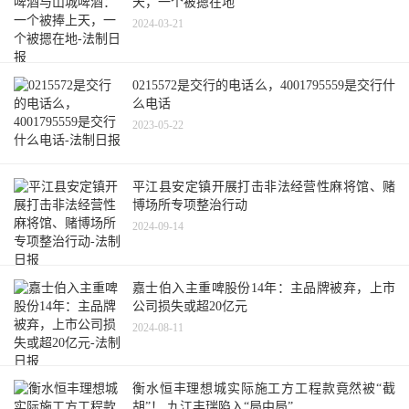
天，一个被摁在地
2024-03-21
0215572是交行的电话么，4001795559是交行什
么电话
2023-05-22
平江县安定镇开展打击非法经营性麻将馆、赌
博场所专项整治行动
2024-09-14
嘉士伯入主重啤股份14年：主品牌被弃，上市
公司损失或超20亿元
2024-08-11
衡水恒丰理想城实际施工方工程款竟然被“截
胡”！ 九江丰瑞陷入“局中局”