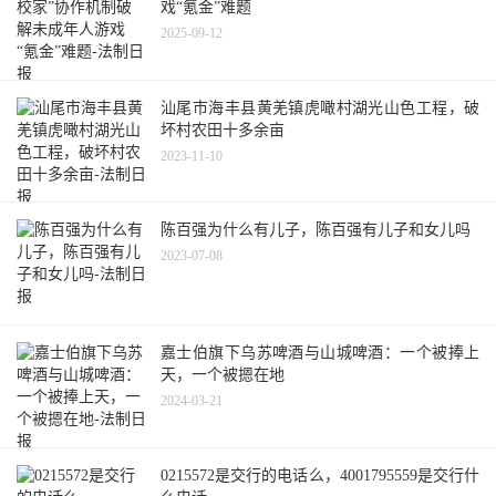
戏“氪金”难题
2025-09-12
汕尾市海丰县黄羌镇虎噉村湖光山色工程，破
坏村农田十多余亩
2023-11-10
陈百强为什么有儿子，陈百强有儿子和女儿吗
2023-07-08
嘉士伯旗下乌苏啤酒与山城啤酒：一个被捧上
天，一个被摁在地
2024-03-21
0215572是交行的电话么，4001795559是交行什