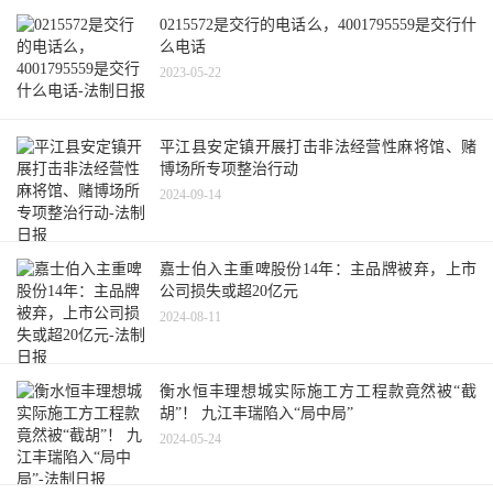
0215572是交行的电话么，4001795559是交行什
么电话
2023-05-22
平江县安定镇开展打击非法经营性麻将馆、赌
博场所专项整治行动
2024-09-14
嘉士伯入主重啤股份14年：主品牌被弃，上市
公司损失或超20亿元
2024-08-11
衡水恒丰理想城实际施工方工程款竟然被“截
胡”！ 九江丰瑞陷入“局中局”
2024-05-24