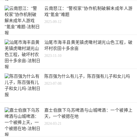
云南怒江：“警校家”协作机制破解未成年人游
戏“氪金”难题
2025-09-12
汕尾市海丰县黄羌镇虎噉村湖光山色工程，破
坏村农田十多余亩
2023-11-10
陈百强为什么有儿子，陈百强有儿子和女儿吗
2023-07-08
嘉士伯旗下乌苏啤酒与山城啤酒：一个被捧上
天，一个被摁在地
2024-03-21