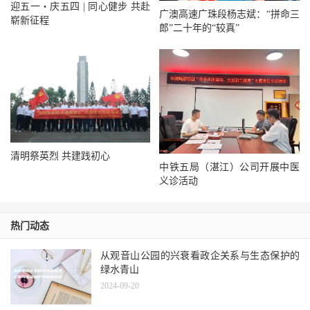
迎五一・庆五四 | 同心健步 共赴
广澳高速广珠段杨志斌：“拼命三
崭新征程
郎”二十年的“较真”
清明祭英烈 共建践初心
中铁五局（湛江）公司开展中医
义诊活动
热门动态
从观音山公园的兴衰看政企关系与生态保护的
绿水青山
2024-09-20