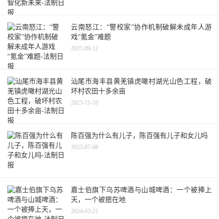
云南怒江：“警校家”协作机制破解未成年人游
戏“氪金”难题
2025-09-12
汕尾市海丰县黄羌镇虎噉村湖光山色工程，破
坏村农田十多余亩
2023-11-10
陈百强为什么有儿子，陈百强有儿子和女儿吗
2023-07-08
嘉士伯旗下乌苏啤酒与山城啤酒：一个被捧上
天，一个被摁在地
2024-03-21