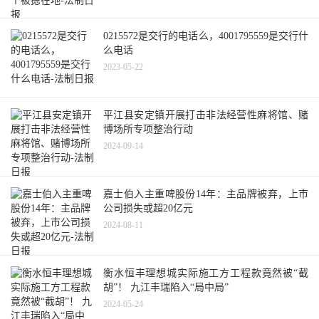
0215572是交行的电话么，4001795559是交行什
么电话
2023-05-22
平江县安定镇开展打击非法经营性麻将馆、赌
博场所专项整治行动
2024-09-14
嘉士伯入主重啤股份14年：主品牌被弃，上市
公司损失或超20亿元
2024-08-11
衡水恒丰理想城实际施工方工程款竟然被“截
胡”！ 九江丰瑞陷入“局中局”
2024-05-24