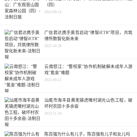
（四）
2024-09-14
广信君达携手奥哲启动“律智iETR”项目，共筑
律所数智化新未来
2025-10-28
云南怒江：“警校家”协作机制破解未成年人游
戏“氪金”难题
2025-09-12
汕尾市海丰县黄羌镇虎噉村湖光山色工程，破
坏村农田十多余亩
2023-11-10
陈百强为什么有儿子，陈百强有儿子和女儿吗