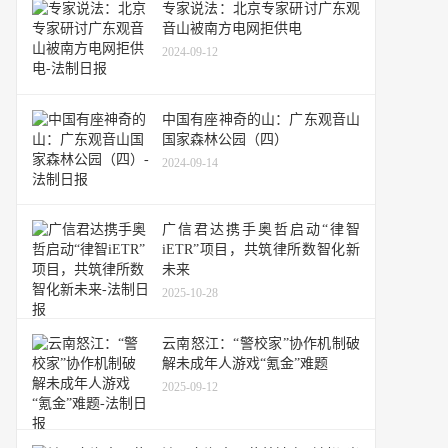
专家说法：北京专家研讨广东观
音山被南方电网拒供电
2024-09-12
中国有座神奇的山：广东观音山
国家森林公园（四）
2024-09-14
广信君达携手奥哲启动“律智
iETR”项目，共筑律所数智化新
未来
2025-10-28
云南怒江：“警校家”协作机制破
解未成年人游戏“氪金”难题
2025-09-12