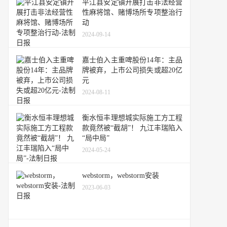
平江县安定镇开展打击非法经营
性麻将馆、赌博场所专项整治行
动
2024-09-14
嘉士伯入主重啤股份14年：主品
牌被弃，上市公司损失或超20亿
元
2024-08-11
衡水恒丰理想城实际施工方工程
款竟然被“截胡”！ 九江丰瑞陷入
“局中局”
2024-05-24
webstorm，webstorm安装
2023-06-03