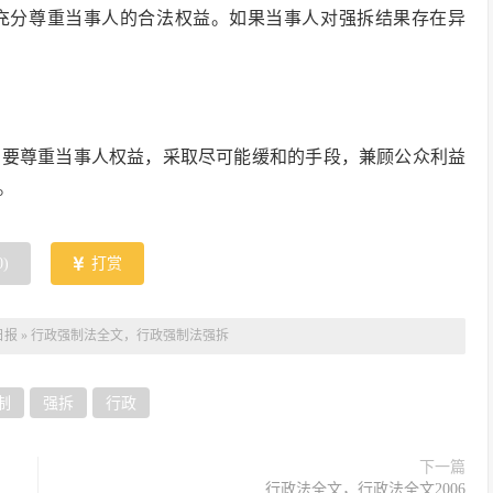
充分尊重当事人的合法权益。如果当事人对强拆结果存在异
需要尊重当事人权益，采取尽可能缓和的手段，兼顾公众利益
。
0
)
打赏
日报
»
行政强制法全文，行政强制法强拆
制
强拆
行政
下一篇
行政法全文，行政法全文2006