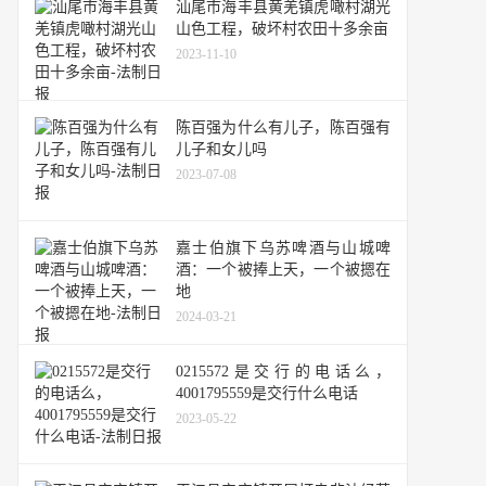
汕尾市海丰县黄羌镇虎噉村湖光
山色工程，破坏村农田十多余亩
2023-11-10
陈百强为什么有儿子，陈百强有
儿子和女儿吗
2023-07-08
嘉士伯旗下乌苏啤酒与山城啤
酒：一个被捧上天，一个被摁在
地
2024-03-21
0215572是交行的电话么，
4001795559是交行什么电话
2023-05-22