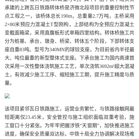
承建的上跨瓦日铁路转体桥是济微北段项目的重要控制性节
点工程之一，该桥体总长190m，总重量2.7万吨，主桥采用
2×80米预应力混凝土T型刚构，上部结构为全预应力混凝土
变截面箱梁，采用直腹板形式单箱四室结构。转体桥施工共
分为桩基、承台、墩身、桥梁、转体五个阶段，下部转体支
座自重83吨、型号为340MN的球铰支座，为目前省内半径最
大、吨位最重的新型整体式支座。下承台施工为国内高速首
次采用一次性整体浇筑施工工艺，单次浇筑3692m³超大混凝
土，有效减少施工工序、缩短施工工期，提升施工精度与质
量。
该项目紧邻瓦日铁路施工，运营业务繁忙，与铁路接触网最
短距离仅23.45米，安全管控与施工组织面临双重考验，施
工窗口十分紧张。为牢牢把握涉铁“天窗期”，加快推进施工
进度，确保安全质量双达标，中铁十局全力协调解决现场难