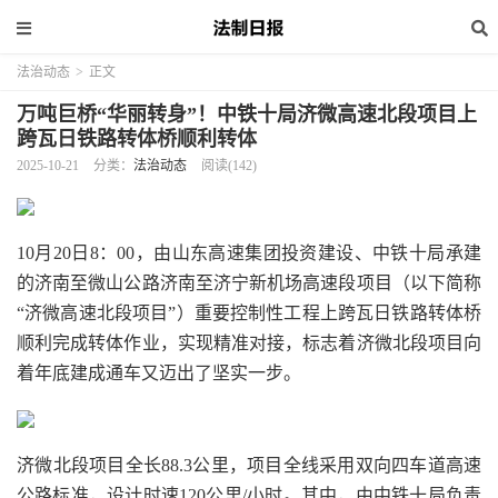
法治动态
>
正文
万吨巨桥“华丽转身”！中铁十局济微高速北段项目上
跨瓦日铁路转体桥顺利转体
2025-10-21
分类：
法治动态
阅读(142)
10月20日8：00，由山东高速集团投资建设、中铁十局承建
的济南至微山公路济南至济宁新机场高速段项目（以下简称
“济微高速北段项目”）重要控制性工程上跨瓦日铁路转体桥
顺利完成转体作业，实现精准对接，标志着济微北段项目向
着年底建成通车又迈出了坚实一步。
济微北段项目全长88.3公里，项目全线采用双向四车道高速
公路标准，设计时速120公里/小时。其中，由中铁十局负责