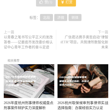
赞(
1
)
打赏
标签：
北段
济微
转体
上一篇
下一篇
以青春之笔书写公平正义的发改
广信君达携手奥哲启动“律智
答卷——记娄底市发改委价格认
iETR”项目，共筑律所数智化新
证中心青年工作者的奋斗足迹
未来
相关推荐
2026年度杭州刑事律师权威盘点:
2026杭州取保候审刑事律师实战
刑事案件辩护实力深度解析
选择指南：办案经验实力认证